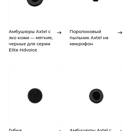
Амбушюры Axtel с
Поролоновый
эко кожи — мягкие,
пыльник Axtel на
черные для серии
микрофон
Elite Hdvoice
Губки
Амбушюры Axtel с