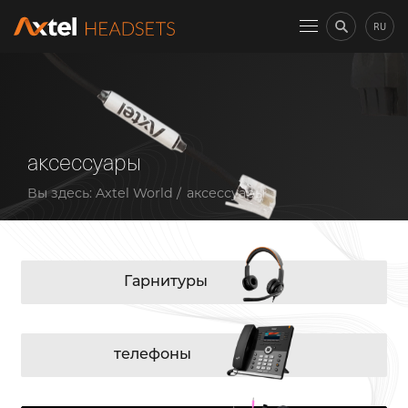
RU
аксессуары
Вы здесь:
Axtel World
аксессуары
Гарнитуры
телефоны