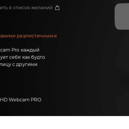
ить в список желаний
 такими реалистичными
bcam Pro каждый
ует себя как будто
лицу с другими
FHD Webcam PRO