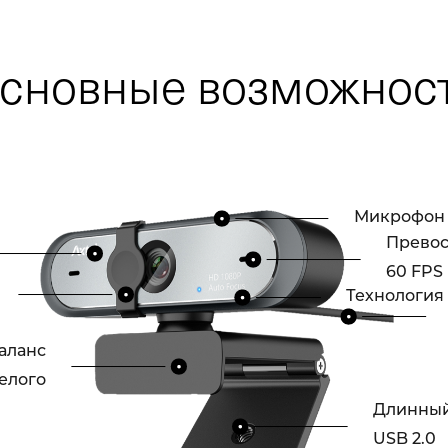
сновные возможнос
Микрофон 
Превос
60 FPS
Технология 
аланс
елого
Длинный
USB 2.0