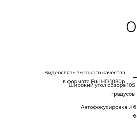
О
Видеосвязь высокого качества
в формате Full HD 1080p
Широкий угол обзора 105
градусов
Автофокусировка и б
б