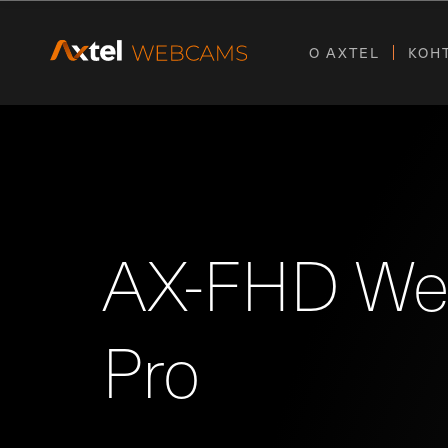
О AXTEL
КОН
AX-FHD W
Pro