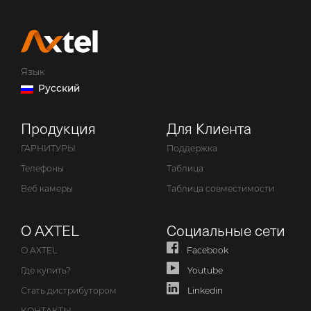
Язык
Русский
Продукция
Для Клиента
ГАРНИТУРЫ
Поддержка
Телефоны
Таблица
Веб камеры
Таблица совместимости
О AXTEL
Социальные сети
О AXTEL
Facebook
Где купить?
Youtube
Стать дистрибутором
Linkedin