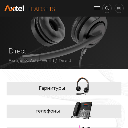
RU
Direct
Вы здесь:
Axtel World
Direct
Гарнитуры
телефоны