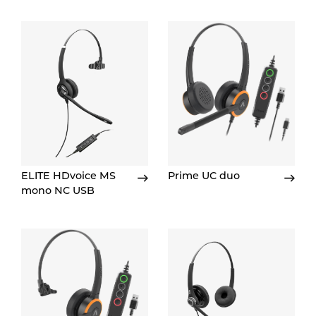
ELITE HDvoice MS
Prime UC duo
mono NC USB