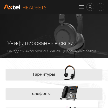
RU
Унифицированные связи
Вы здесь:
Axtel World
Унифицированные связи
Гарнитуры
телефоны